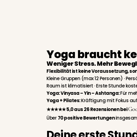
Yoga und Pilates in Harxheim bei Mainz
Yoga braucht ke
Weniger Stress. Mehr Bewegli
Flexibilität ist keine Voraussetzung, s
Kleine Gruppen (max 12 Personen) · Persönl
Raum ist klimatisiert ·
Erste Stunde koste
Yoga:
Vinyasa – Yin – Ashtanga:
Für meh
Yoga + Pilates:
Kräftigung mit Fokus au
Goo
★★★★★ 5,0 aus 26 Rezensionen bei
Über
70 positive Bewertungen
insgesamt
Deine erste Stun