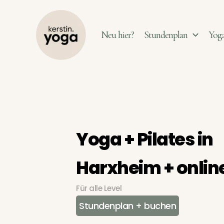
Zum
Inhalt
Neu hier?
Stundenplan
Yoga
springen
Yoga + Pilates in
Harxheim + onlin
Für alle Level
Stundenplan + buchen