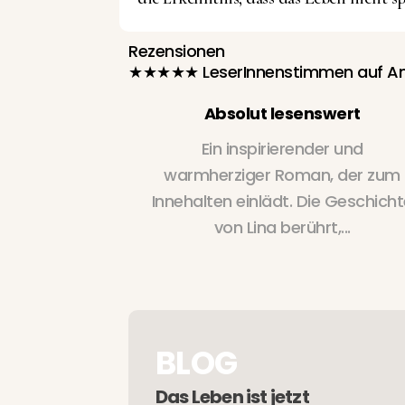
Rezensionen
★★★★★ LeserInnenstimmen auf Am
 Buch
Absolut lesenswert
errad – bis
Ein inspirierender und
eben auf den
warmherziger Roman, der zum
losophie...
Innehalten einlädt. Die Geschicht
von Lina berührt,...
BLOG
Das Leben ist jetzt