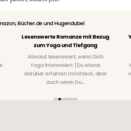
azon, Bücher.de und Hugendubel
Lesenswerte Romanze mit Bezug
zum Yoga und Tiefgang
Absolut lesenswert, wenn Dich
e
Yoga interessiert (Du etwas
darüber erfahren möchtest, aber
v
auch wenn Du...