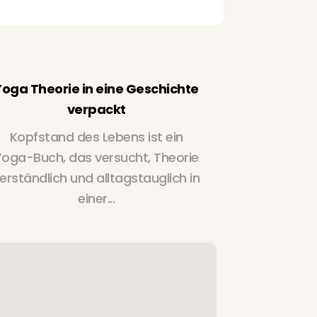
Yoga Theorie in eine Geschichte
verpackt
Liest sic
Kopfstand des Lebens ist ein
auf mehr!B
Yoga-Buch, das versucht, Theorie
am 23. F
erständlich und alltagstauglich in
einer...