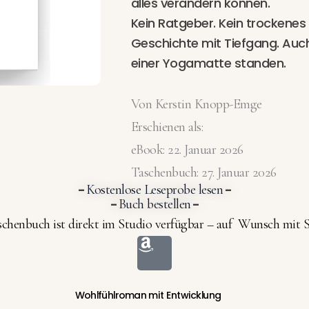
alles verändern können.
Kein Ratgeber. Kein trockenes 
Geschichte mit Tiefgang. Auch
einer Yogamatte standen.
Von Kerstin Knopp-Emge
Erschienen als:
eBook: 22. Januar 2026
Taschenbuch: 27. Januar 2026
Kostenlose Leseprobe lesen
–
–
Buch bestellen
–
–
chenbuch ist direkt im Studio verfügbar – auf Wunsch mit 
A
m
a
Wohlfühlroman mit Entwicklung
z
Yoga 