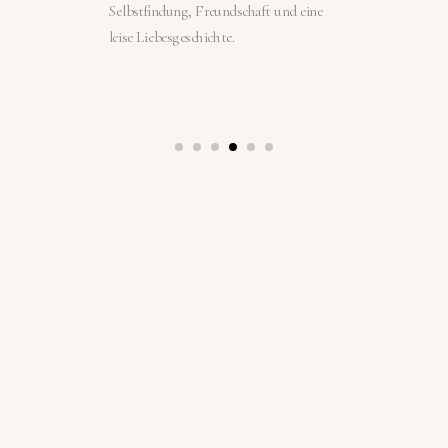
o
Selbstfindung, Freundschaft und eine
verst
n
leise Liebesgeschichte.
Neuli