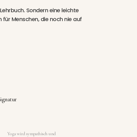
Lehrbuch. Sondern eine leichte
 für Menschen, die noch nie auf
Signatur
Eine Geschichte s
wird sympathisch und