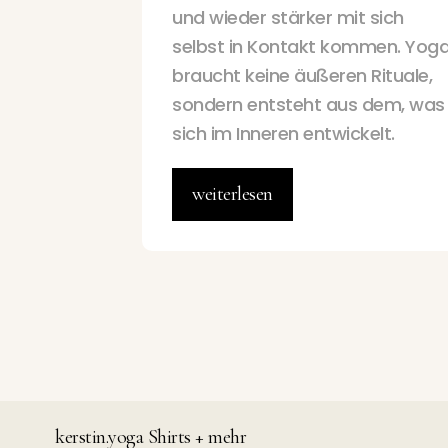
und wieder stärker mit sich
selbst in Kontakt kommen. Yog
braucht keine äußeren Rituale,
sondern entsteht aus dem, was
sich im Inneren entwickelt.
weiterlesen
kerstin.yoga Shirts + mehr