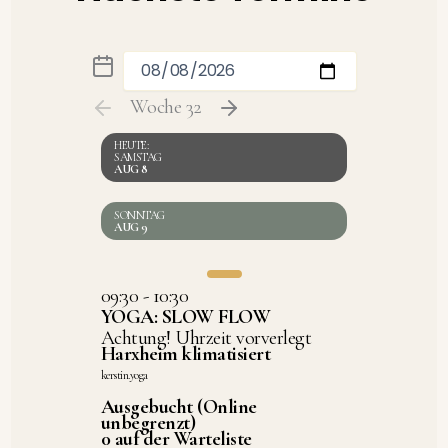
Woche 32
SAMSTAG
AUG 8
SONNTAG
AUG 9
09:30 - 10:30
YOGA: SLOW FLOW
Achtung! Uhrzeit vorverlegt
Harxheim klimatisiert
kerstin.yoga
Ausgebucht (Online
unbegrenzt)
0 auf der Warteliste