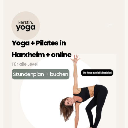
Zum
Inhalt
springen
Yoga + Pilates in
Harxheim + online
Für alle Level
Stundenplan + buchen