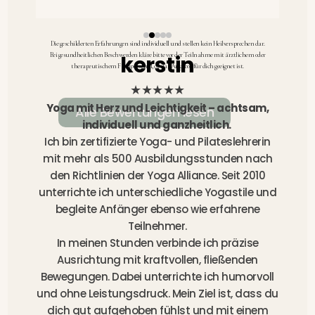
Die geschilderten Erfahrungen sind individuell und stellen kein Heilversprechen dar.
Bei gesundheitlichen Beschwerden kläre bitte vor der Teilnahme mit ärztlichem oder
kerstin
therapeutischem Fachpersonal, ob das Angebot für dich geeignet ist.
★★★★★
Yoga mit Herz und Leichtigkeit – achtsam,
Alle Bewertungen lesen
individuell und ganzheitlich.
Ich bin zertifizierte Yoga- und Pilateslehrerin
mit mehr als 500 Ausbildungsstunden nach
den Richtlinien der Yoga Alliance. Seit 2010
unterrichte ich unterschiedliche Yogastile und
begleite Anfänger ebenso wie erfahrene
Teilnehmer.
In meinen Stunden verbinde ich präzise
Ausrichtung mit kraftvollen, fließenden
Bewegungen. Dabei unterrichte ich humorvoll
und ohne Leistungsdruck. Mein Ziel ist, dass du
dich gut aufgehoben fühlst und mit einem