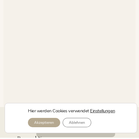
Hier werden Cookies verwendet
Einstellungen
kerstin.yoga Shirts + mehr
Akzeptieren
Ablehnen
Specials + News
Kostenlose Probestunde
Personal Yoga