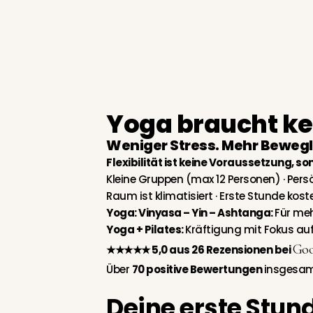
Yoga und Pilates in Harxheim bei Mainz
Yoga braucht ke
Weniger Stress. Mehr Bewegli
Flexibilität ist keine Voraussetzung, s
Kleine Gruppen (max 12 Personen) · Persönl
Raum ist klimatisiert ·
Erste Stunde koste
Yoga:
Vinyasa – Yin – Ashtanga:
Für meh
Yoga + Pilates:
Kräftigung mit Fokus au
Goo
★★★★★ 5,0 aus 26 Rezensionen bei
Über
70 positive Bewertungen
insgesamt
Deine erste Stun