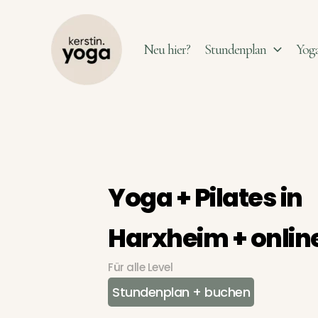
Zum
Inhalt
Neu hier?
Stundenplan
Yoga
springen
Yoga + Pilates in
Harxheim + onlin
Für alle Level
Stundenplan + buchen