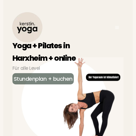
Zum
Inhalt
springen
Yoga + Pilates in
Harxheim + online
Für alle Level
Stundenplan + buchen