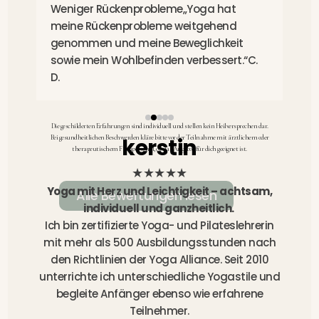
Weniger Rückenprobleme„Yoga hat
P
meine Rückenprobleme weitgehend
g
genommen und meine Beweglichkeit
u
sowie mein Wohlbefinden verbessert.“C.
D.
Die geschilderten Erfahrungen sind individuell und stellen kein Heilversprechen dar.
Bei gesundheitlichen Beschwerden kläre bitte vor der Teilnahme mit ärztlichem oder
kerstin
therapeutischem Fachpersonal, ob das Angebot für dich geeignet ist.
★★★★★
Yoga mit Herz und Leichtigkeit – achtsam,
Alle Bewertungen lesen
individuell und ganzheitlich.
Ich bin zertifizierte Yoga- und Pilateslehrerin
mit mehr als 500 Ausbildungsstunden nach
den Richtlinien der Yoga Alliance. Seit 2010
unterrichte ich unterschiedliche Yogastile und
begleite Anfänger ebenso wie erfahrene
Teilnehmer.