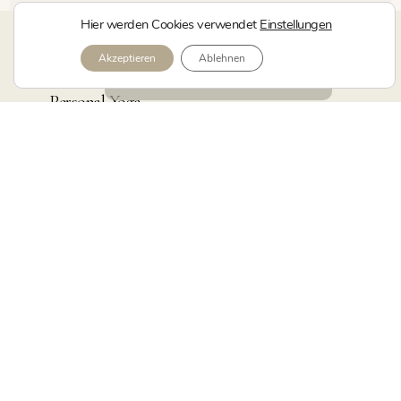
Hier werden Cookies verwendet
Einstellungen
kerstin.yoga Shirts + mehr
Akzeptieren
Ablehnen
Specials + News
Kostenlose Probestunde
Personal Yoga
Yoga-Videos
Yoga Roman
Yoga-Blog
Kontakt
kerstin
kerstin.yoga
AGB Allgemeine Geschäftsbedingungen
Datenschutzerklärung